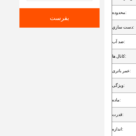
محدوده:
بفرست
دست سازي:
ضد آب:
کانال ها:
عمر باتری:
ویژگی:
ماده:
قدرت:
اندازه: