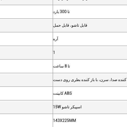
تا 300 يارد
قابل تاشو، قابل حمل
آره
1
تا 8 ساعت
کننده صدا، سرن، با باز کننده بطری روی دست
کابینت ABS
15W اسپیکر تاشو
143X225MM