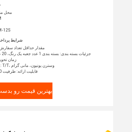
ج
محل منب
نا
شماره مدل: 
شرایط پرداخت
مقدار حداقل تعداد سفارش: 100-300 ع
جزئیات بسته بندی: بسته بندی 1 عدد جعبه یک رنگ، 20 عدد در هر کارتن
زمان تحویل: 15 تا 5
شرایط پرداخت: T/T، وسترن یونیون، مانی گرام
قابلیت ارائه: ظرفیت 5000 عدد ماهانه
بهترین قیمت رو بدست 