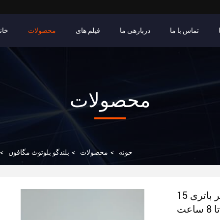
تماس با ما
دربارهی ما
فیلم های
محصولات
خان
محصولات
خونه
>
محصولات
>
بلندگو بلوتوث مگافون
>
15 وات مگافون بلوتوث اسپیکر قابل حمل و عمر باتری
تا 8 ساعت