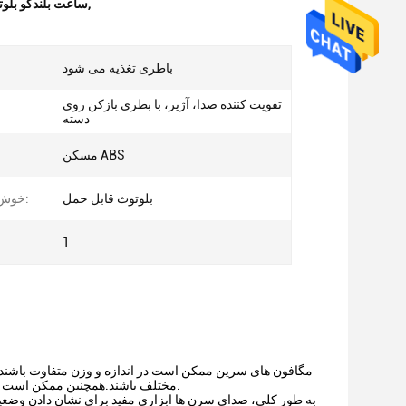
,
8 ساعت بلندگو بلوتوث مگافون,300 يارد مگافون اسپیکر
باطری تغذیه می شود
تقویت کننده صدا، آژیر، با بطری بازکن روی
دسته
مسکن ABS
بلوتوث قابل حمل
خوش دست بودن:
1
مگافون های سرین ممکن است در اندازه و وزن متفاوت باشند، 
مختلف باشند.همچنین ممکن است از نظر دوام و مقاومت در برابر آب و هوا متفاوت باشد، بسته به مدل خاص و استفاده مورد نظر.
به طور کلی، صدای سرن ها ابزاری مفید برای نشان دادن وضعی