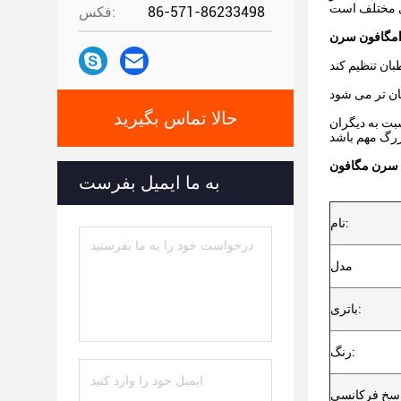
86-571-86233498
فکس:
مگافون سرن
حالا تماس بگیرید
بت به دیگران
 سرن مگافون
به ما ایمیل بفرست
نام:
مدل
باتری:
رنگ: