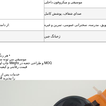
موسیقی و میکروفون داخلی
صداي شفاف، پوشش کامل
شویق، مدرسه، سخنرانی عمومی، تمرین و غیره
از دامنه استفاده کنید:
ژجیانگ چین
* هر رنگی که بخوای *
* موسيقي مي تونه 
* چاپ لوگو خود را به Megfo و طراحی جعبه در MOQ
* قیمت رقابتی و کیفی
* خدمات پس ا
* سفارش OEM را بپذیرید