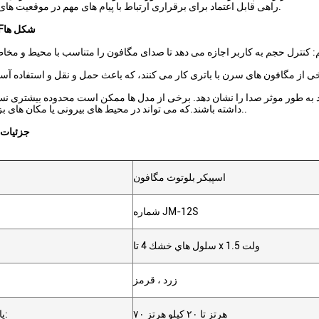
راهی قابل اعتماد برای برقراری ارتباط با پیام های مهم در موقعیت های مختلف است.
شکل ها
F
به طور موثر صدا را نشان دهد. برخی از مدل ها ممکن است محدوده بیشتری نس
داشته باشند.که می تواند در محیط های بیرونی یا مکان های بزرگ مهم باشد..
جزئیات
اسپیکر بلوتوث مگافون
شماره JM-12S
سلول هاي خشك 4 تا x 1.5 ولت
زرد ، قرمز
۷۰ هرتز تا ۲۰ کیلو هرتز
پاسخ فرکانسی: