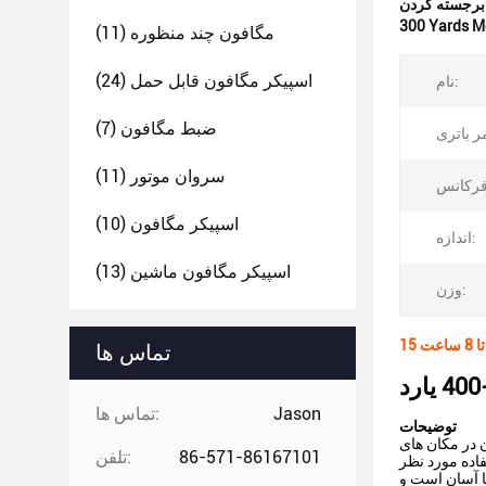
:
300 Yards M
مگافون چند منظوره
(11)
اسپیکر مگافون قابل حمل
(24)
نام:
ضبط مگافون
(7)
سروان موتور
(11)
اسپیکر مگافون
(10)
اندازه:
اسپیکر مگافون ماشین
(13)
وزن:
عت
تماس ها
Jason
تماس ها:
توضیحات
 در مکان های
86-571-86167101
تلفن:
ا آسان است و