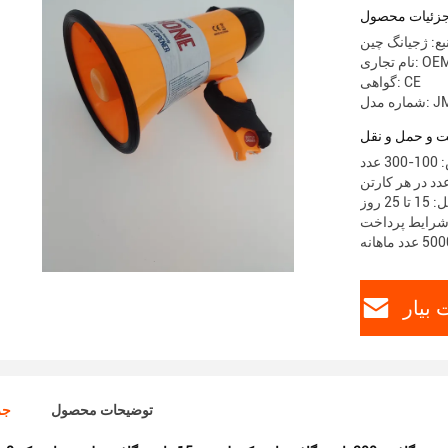
زئیات محصول
ع: ژجیانگ چین
م تجاری: OEM
گواهی: CE
JM-12S
 و حمل و نقل
دد
2 روز
بیار
توضیحات محصول
جز