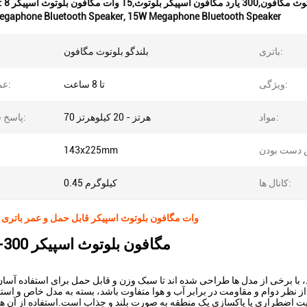
 بلوتوث,15 وات مگافون بلوتوث اسپیکر
برجسته کردن
egaphone Bluetooth Speaker
,
15W Megaphone Bluetooth Speaker
باتری:
بلندگو بلوتوث مگافون
ویژگی:
تا 8 ساعت
عمر باتری:
مواد:
70 هرتز - 20 کیلوهرتز
پاسخ فرکانس:
143x225mm
کانال ها:
0.45 کيلوگرم
15 وات مگافون بلوتوث اسپیکر قابل حمل و عمر باتری تا 8 سا
مگافون بلوتوث اسپيكر 300-400 يارد
با برخی از مدل ها طراحی شده اند تا سبک وزن و قابل حمل برای استفاده آسان
ت اضطراری یا پاکسازی یک منطقه به صورت بلند و جذاب است.استفاده از آن ه