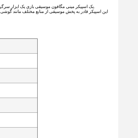
یک اسپیکر مینی مگافون موسیقی بازی یک ابزار سرگرم کننده و همه کاره است که می تواند سرگرمی و تقویت صدا را در تنظیمات مختلف فراهم کند.
این اسپیکر قادر به پخش موسیقی از منابع مختلف مانند گوشی ه
یک باتری قابل شارژ دار