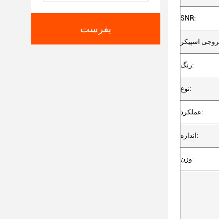
SNR:
بفرست
رنگ:
نوع:
عملکرد:
اندازه:
وزن: