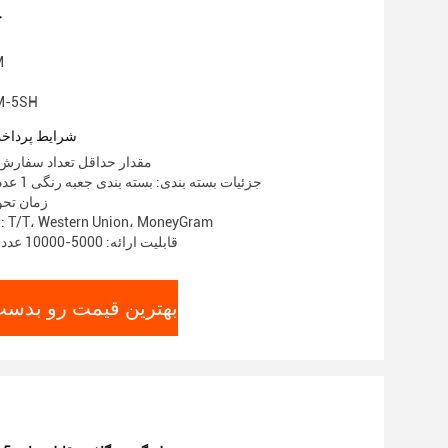
ج
نا
شماره مدل: 
شرایط پرداخت
مقدار حداقل تعداد سفارش: 300-500 ع
جزئیات بسته بندی: بسته بندی جعبه رنگی 1 عدد، کارتن 50 عدد
زمان تحویل: 15
شرایط پرداخت: T/T، Western Union، MoneyGram
قابلیت ارائه: 5000-10000 عدد ظرفیت ماهیانه
بهترین قیمت رو بدست 