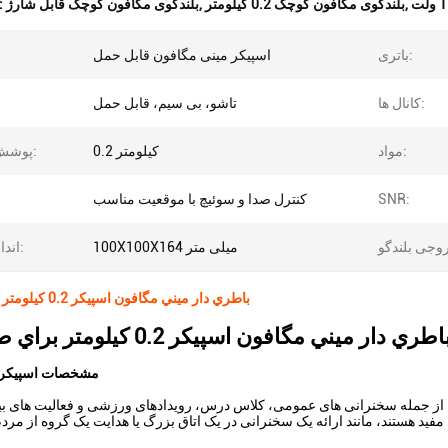
,
بلندگوی مگافون کوچک 0.2 کیلومتر
,
بلندگوی مگافون کوچک قابل شارژ
برجسته کردن
باتری:
اسپیکر مینی مگافون قابل حمل
کانال ها:
تاشو، بی سیم، قابل حمل
مواد:
0.2 کیلومتر
پوشش صوتی:
SNR:
کنترل صدا و سوئیچ با موقعیت مناسب
100X100X164 میلی متر
اندازه گیری:
باطري دار ميني مگافون اسپيكر 0.2 کيلومتر براي هواداران
اطري دار ميني مگافون اسپيكر 0.2 كيلومتر براي طرفداران
مشخصات اسپیکر 
از جمله سخنرانی های عمومی، کلاس درس، رویدادهای ورزشی و فعالیت های بی
ند مفید هستند، مانند ارائه یک سخنرانی در یک اتاق بزرگ یا هدایت یک گروه از مر