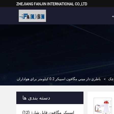
ZHEJIANG FANJIN INTERNATIONAL CO.,LTD
ه
وچک
>
باطري دار ميني مگافون اسپيكر 0.2 کيلومتر براي هواداران
دسته بندی ها
اسپیکر مگافون قابل شارژ
(12)