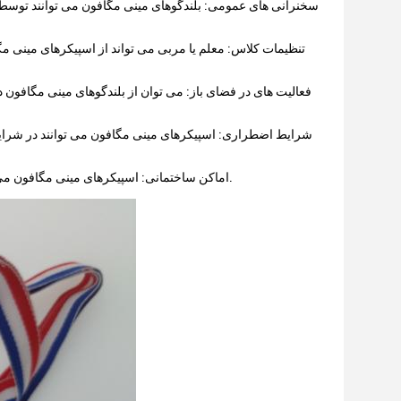
سخنرانی های عمومی: بلندگوهای مینی مگافون می توانند توسط 
تنظیمات کلاس: معلم یا مربی می تواند از اسپیکرهای مینی م
فعالیت های در فضای باز: می توان از بلندگوهای مینی مگافون در
شرایط اضطراری: اسپیکرهای مینی مگافون می توانند در شرایط ا
اماکن ساختمانی: اسپیکرهای مینی مگافون می توانند در اماکن ساختمانی برای برقراری ارتباط با کارگران در محیط سر و صدا استفاده شوند.