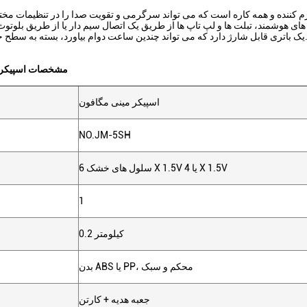
ای هوشمند، تبلت ها و لپ تاپ ها از طریق یک اتصال سیم دار یا از طریق بلوتوث
د که می تواند چندین ساعت دوام بیاورد، بسته به سطح حجم و استفاده.
مشخصات اسپیکر 
اسپیکر مینی مگافون
NO.JM-5SH
سلول های خشک 6 X 1.5V یا 4 X 1.5V
1
0.2 کیلومتر
بدن ABS یا PP، محکم و سبک
جعبه هديه + کارتن