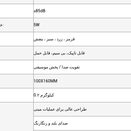
≥85dB
5W
خروجی اسپیکر:
قرمز ، زرد ، سبز ، بنفش
قابل تاپیک، بی سیم، قابل حمل
تقویت صدا / پخش موسیقی
100X160MM
0.۲ کیلوگرم
طراحی عالی برای عملیات مینی
صدای بلند و رنگارنگ