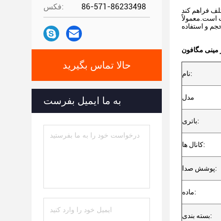
86-571-86233498
فکس:
 است.معمولاً
مینی مگافون
حالا تماس بگیرید
نام:
مدل
به ما ایمیل بفرست
باتری:
کانال ها:
پوشش صدا:
ماده:
بسته بندی: