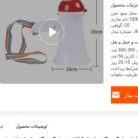
زئیات محصول
محل منبع: چین
م تجاری: OEM
گواهی: CE
JM-5SH
 و حمل و نقل
دد
-25 روز
بیار
توضیحات محصول
جز