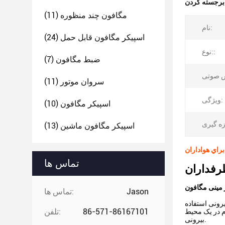
:
مگافون چند منظوره
(11)
نام:
اسپیکر مگافون قابل حمل
(24)
نوع::
ضبط مگافون
(7)
سروان موتور
(11)
ویژگی:
اسپیکر مگافون
(10)
اسپیکر مگافون ماشین
(13)
تماس ها
مینی مگافون
Jason
تماس ها:
رونی استفاده
86-571-86167101
تلفن:
دم در یک محیط
بیرونی.