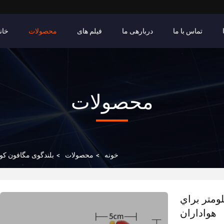
تماس با ما
دربارهی ما
فیلم های
محصولات
خان
محصولات
خونه
>
محصولات
>
بلندگوی مگافون ک
 ميني مگافون اسپيكر 0.2 کيلومتر براي
هواداران