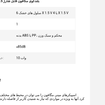
بلندگوی مگافون قابل شارژ 1.5 ولت
سلول های خشک 6 X 1.5 V یا 4 X 1.5 V
1
بدنه ABS یا PP، محکم و سبک وزن
≥85dB
10 وات
خروجی بلندگو:
ب
اسپیکرهای مینی مگافون را می توان در محیط های مختلف 
کرد.آنها به ویژه در مواردی که نیاز به شنیدن کاربر از فاصله دار