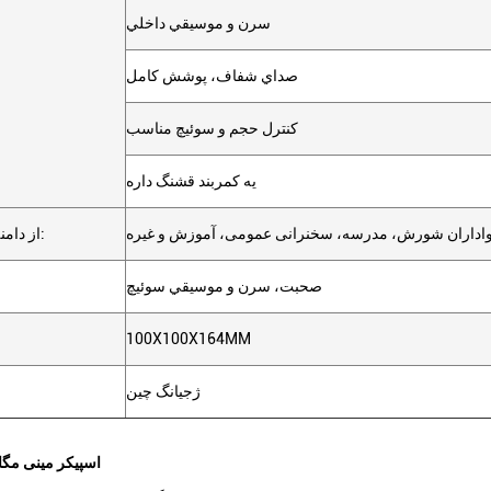
سرن و موسيقي داخلي
صداي شفاف، پوشش کامل
کنترل حجم و سوئیچ مناسب
يه کمربند قشنگ داره
اداران شورش، مدرسه، سخنرانی عمومی، آموزش و غیره
از دامنه استفاده کنید:
صحبت، سرن و موسيقي سوئيچ
100X100X164MM
ژجیانگ چین
اسپیکر مینی مگا