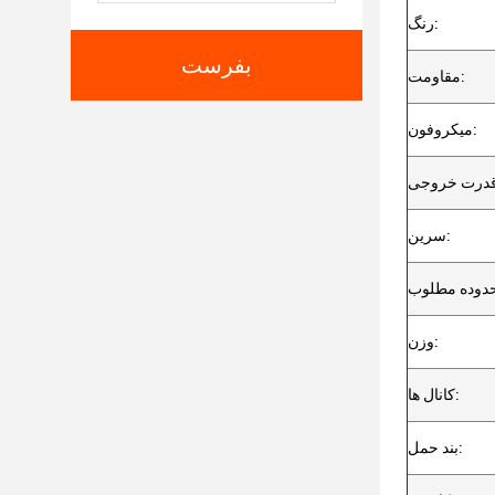
رنگ:
بفرست
مقاومت:
میکروفون:
سرين:
وزن:
کانال ها:
بند حمل: