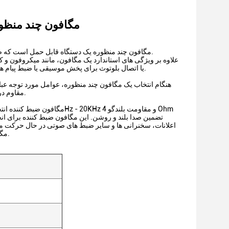
JM-10SUSB مگافون چند منظوره با اسپیکر 
مگافون چند منظوره یک دستگاه قابل حمل است که صدای را تقویت می کند و می تواند برای اهداف مختلف استفاده شود.و فعالیت های در فضای باز.
علاوه بر ویژگی های استاندارد یک مگافون، مانند میکروفون 
چراغ های چشمک زن،و یک باتری قابل شارژبرخی از مدل ها همچنین شامل پورت USB یا اتصال بلوتوث برای پخش موسیقی یا ضبط پیام ها هستند.
هنگام انتخاب یک مگافون چند منظوره، عوامل مورد توجه عبا
مقاوم در برابر آب و هوا یا ضد آب باشند، که باعث می شود آنها برای استفاده در فضای باز مناسب باشند.
اعلانات، سخنرانی ها و سایر ضبط های صوتی در حال حرکت منا
مگافون ضبط، می توانید مطمئن شوید که راه حل صوتی مناسب برای نیازهای خود را دریافت کنید.