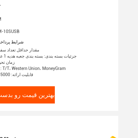
ج
نا
شماره مدل: SUSB
شرایط پرداخت
مقدار حداقل تعداد سفارش: 0
جزئیات بسته بندی: بسته بندی جعبه هدیه 1 عدد، کارتن 4 عدد
زمان تحویل: 15
شرایط پرداخت: T/T، Western Union، MoneyGram
قابلیت ارائه: 5000 ظرفیت ماهیانه
بهترین قیمت رو بدست 