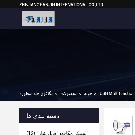
ZHEJIANG FANJIN INTERNATIONAL CO.,LTD
ه
>
خونه
>
محصولات
>
مگافون چند منظوره
دسته بندی ها
اسپیکر مگافون قابل شارژ
(12)