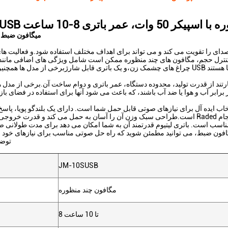
50 وات، عمر باتری 8-10 ساعت
ميگافون ضبط چ
و کنترل حجم، مگافون های چند منظوره ممکن است شامل ویژگی های اضافی مانن
رتند از قدرت تولید، محدوده دستگاه، عمر باتری و دوام ساخت آن.برخی از مدل
سب است. باتری لیتیوم قدرتمند آن به شما امکان می دهد برای مدت طولانی ضبط
توض
JM-10SUSB
مگافون چند منظوره
8 تا 10 ساعت