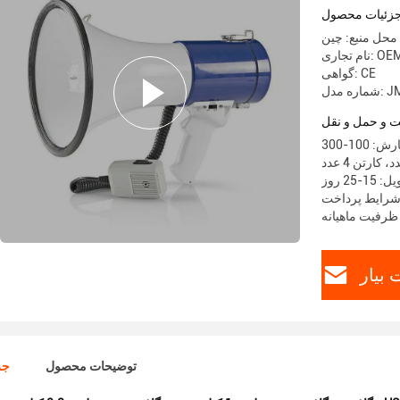
زئیات محصول
محل منبع: چین
م تجاری: OEM
گواهی: CE
JM-10
 و حمل و نقل
10-300
-25 روز
بیار
توضیحات محصول
جز