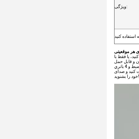
ویژگی:
 هر موقعیتی
ید، یا فقط با
ن و قابل حمل
است. با حداکثر 10 ساعت زمان ضبط و 4 باتري AA برای تامین برق،شما می توانید در فرمت MP3 با یک اسپیکر پویا و میکروفون یک طرفه ضبط کنید. این
 کنید و صدای
را بشنوید!