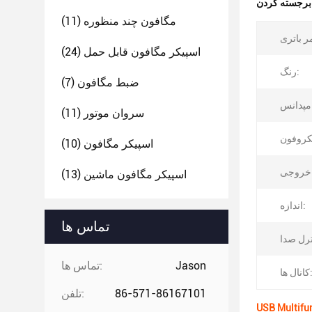
:
مگافون چند منظوره
(11)
اسپیکر مگافون قابل حمل
(24)
رنگ:
ضبط مگافون
(7)
سروان موتور
(11)
اسپیکر مگافون
(10)
اسپیکر مگافون ماشین
(13)
اندازه:
تماس ها
Jason
تماس ها:
ال ها:
86-571-86167101
تلفن: