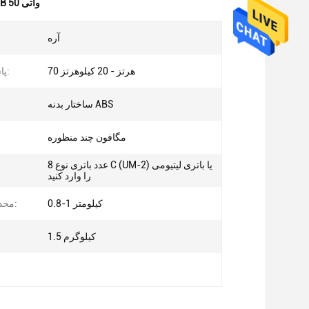
مگافون USB 50 واتی
آره
70 هرتز - 20 کیلوهرتز
پاسخ فرکانس:
ساختار بدنه ABS
مگافون چند منظوره
8 عدد باتری نوع C (UM-2) یا باتری لیتیومی
را وارد کنید
0.8-1 کیلومتر
محدوده مطلوب:
1.5 کیلوگرم