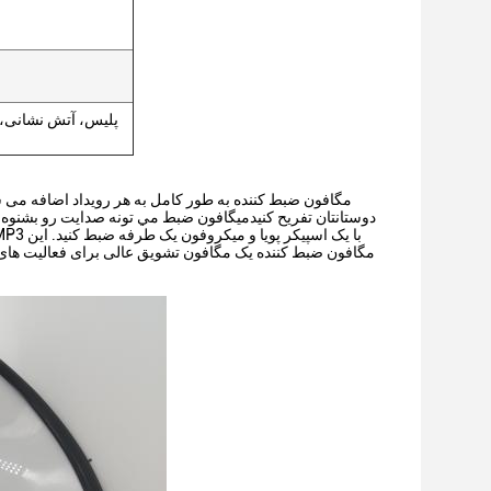
پلیس، آتش نشانی،
مگافون ضبط کننده به طور کامل به هر رویداد اضافه می شو
دوستانتان تفریح کنیدميگافون ضبط مي تونه صدايت رو بشنو
مگافون ضبط کننده یک مگافون تشویق عالی برای فعالیت های 