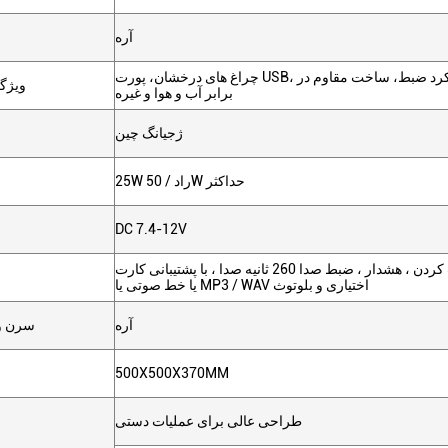
آره
چراغ های درخشان، پورت USB، اتصال بلوتوث، عملکرد ضبط، ساخت مقاوم در
ویژگ
برابر آب و هوا و غیره
ژجیانگ چین
25W راد / 50W حداکثر
DC 7.4-12V
صحبت کردن ، هشدار ، ضبط صدا 260 ثانیه صدا ، با پشتیبانی کارت SD یا U-disk
یا خط صوتی یا MP3 / WAV اختیاری و بلوتوث
آره
سرن و
500X500X370MM
طراحی عالی برای عملیات دستی