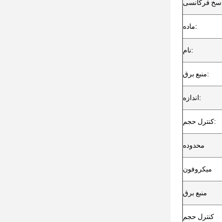
ماده:
نام:
منبع برق:
اندازه:
کنترل حجم:
محدوده
میکروفون
منبع برق
کنترل حجم