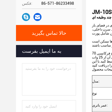
86-571-86233498
فکس:
ند وظيفه اي
د سرن داخلی،
حالا تماس بگیرید
 ها ممکن است
به ما ایمیل بفرست
مگافون ضبط کننده انتخاب ایده آل برای نیازهای صوتی قابل حمل شما است. دارای یک بلندگو پویا، پاسخ فرکانسی 70Hz - 20KHz و مقاومت بلندگو 4 Ohm
است.طراحی سبک وزن آن را آسان به حمل می کند و قدرت خروجی آن از 25 وات Raded تضمین صدا بلند و روشن. این مگافون ضبط کننده برای انجام
 کنید.با اين
یحات محصول
مدل:
نوع
عمر باتری: