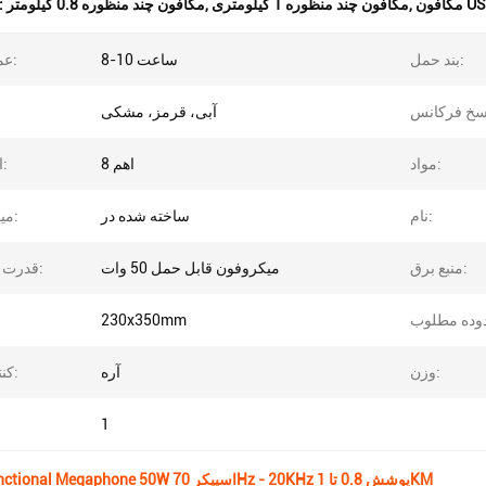
,
مگافون چند منظوره 1 کیلومتری
,
مگافون چند منظوره 0.8 کیلومتر
برجسته کردن
بند حمل:
8-10 ساعت
عمر باتری:
آبی، قرمز، مشکی
مواد:
8 اهم
امپدانس:
نام:
ساخته شده در
میکروفون:
منبع برق:
میکروفون قابل حمل 50 وات
قدرت خروجی:
230x350mm
وزن:
آره
کنترل صدا:
1
کان
USB Multifunctional Megaphone 50W اسپیکر 70Hz - 20KHz پوشش 0.8 تا 1KM